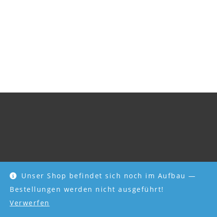
Unser Shop befindet sich noch im Aufbau —
Bestellungen werden nicht ausgeführt!
DSGVO
Impressum
Verwerfen
Copyright 2026 - NG-Performance